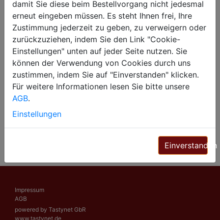
damit Sie diese beim Bestellvorgang nicht jedesmal
erneut eingeben müssen. Es steht Ihnen frei, Ihre
Zustimmung jederzeit zu geben, zu verweigern oder
Oder selbst abholen
zurückzuziehen, indem Sie den Link "Cookie-
Einstellungen" unten auf jeder Seite nutzen. Sie
Freiburger Landstr. 35 , 79112 Tiengen
können der Verwendung von Cookies durch uns
zustimmen, indem Sie auf "Einverstanden" klicken.
Merianstraße 3 , 79098 Freiburg
Für weitere Informationen lesen Sie bitte unsere
AGB
.
Munzingerstraße 1 , 79111 Freiburg-Haid
Einstellungen
Einverstanden
Impressum
AGB
powered by Tastynet GbR
www.tastynet.de